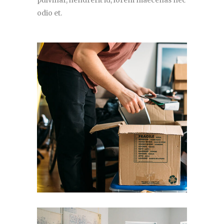
pulvinar, hendrerit id, lorem maecenas nec
odio et.